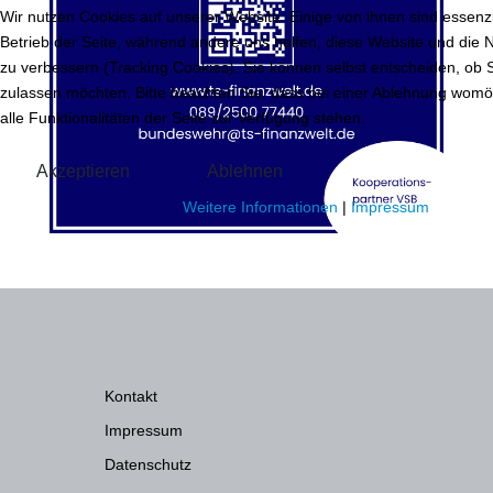
Wir nutzen Cookies auf unserer Website. Einige von ihnen sind essenzi
Betrieb der Seite, während andere uns helfen, diese Website und die 
zu verbessern (Tracking Cookies). Sie können selbst entscheiden, ob 
zulassen möchten. Bitte beachten Sie, dass bei einer Ablehnung womö
alle Funktionalitäten der Seite zur Verfügung stehen.
Akzeptieren
Ablehnen
Weitere Informationen
|
Impressum
Kontakt
Impressum
Datenschutz