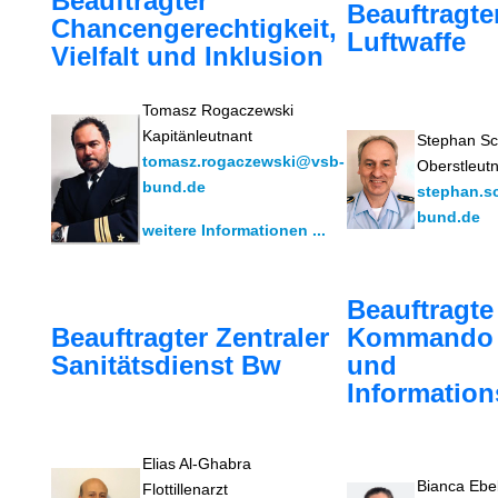
Beauftragter
Beauftragte
Chancengerechtigkeit,
Luftwaffe
Vielfalt und Inklusion
Tomasz Rogaczewski
Kapitänleutnant
Stephan Sc
tomasz.rogaczewski@vsb-
Oberstleut
bund.de
stephan.s
bund.de
weitere Informationen ...
Beauftragte
Beauftragter Zentraler
Kommando 
Sanitätsdienst Bw
und
Informatio
Elias Al-Ghabra
Bianca Ebe
Flottillenarzt