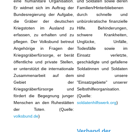
eine humanitäre Organisation.
und Soldaten sowie deren
Er widmet sich im Auftrag der
Familien/Hinterbliebenen
Bundesregierung der Aufgabe,
durch schnelle und
die Gräber der deutschen
unbürokratische finanzielle
Kriegstoten im Ausland zu
Hilfe. Behinderungen,
erfassen, zu erhalten und zu
schwere Krankheiten,
pflegen. Der Volksbund betreut
Unglücke, Unfälle,
Angehörige in Fragen der
Todesfälle sowie im
Kriegsgräberfürsorge, er berät
Einsatz verletzte,
öffentliche und private Stellen,
geschädigte und gefallene
er unterstützt die internationale
Soldatinnen und Soldaten
Zusammenarbeit auf dem
sind unsere
Gebiet der
"Einsatzgebiete" unserer
Kriegsgräberfürsorge und
Selbsthilfeorganisation.
fördert die Begegnung junger
(Quelle:
Menschen an den Ruhestätten
soldatenhilfswerk.org
)
der Toten. (Quelle:
volksbund.de
)
Verband der