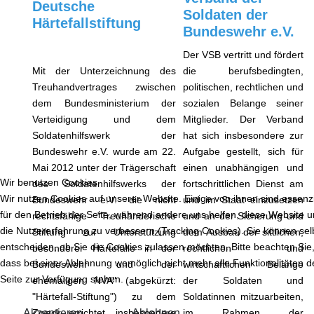
Deutsche
Soldaten der
Härtefallstiftung
Bundeswehr e.V.
Der VSB vertritt und fördert
Mit der Unterzeichnung des
die berufsbedingten,
Treuhandvertrages zwischen
politischen, rechtlichen und
dem Bundesministerium der
sozialen Belange seiner
Verteidigung und dem
Mitglieder. Der Verband
Soldatenhilfswerk der
hat sich insbesondere zur
Bundeswehr e.V. wurde am 22.
Aufgabe gestellt, sich für
Mai 2012 unter der Trägerschaft
einen unabhängigen und
Wir benutzen Cookies
des Soldatenhilfswerks der
fortschrittlichen Dienst am
Wir nutzen Cookies auf unserer Website. Einige von ihnen sind essenzi
Bundeswehr e.V. die nicht
und im Staat einzusetzen
für den Betrieb der Seite, während andere uns helfen, diese Website 
rechtsfähige "Treuhänderische
und an der Sicherung und
die Nutzererfahrung zu verbessern (Tracking Cookies). Sie können sel
Stiftung zur Unterstützung
dem Ausbau der sittlichen,
entscheiden, ob Sie die Cookies zulassen möchten. Bitte beachten Sie
besonderer Härtefälle in der
rechtlichen und
dass bei einer Ablehnung womöglich nicht mehr alle Funktionalitäten d
Bundeswehr und der
wirtschaftlichen Belange
Seite zur Verfügung stehen.
ehemaligen NVA" (abgekürzt:
der Soldaten und
"Härtefall-Stiftung") zu dem
Soldatinnen mitzuarbeiten,
Akzeptieren
Zweck errichtet, insbesondere
Ablehnen
im Rahmen der