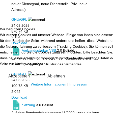
neuer Dienstgrad, neue Dienststelle; Priv.: neue
Adresse)
GNU/GPL
24.03.2025
Wir benutzen Cookies
570.74 KB
Wir nutzen Cookies auf unserer Website. Einige von ihnen sind essenzi
2.134
für den Betrieb der Seite, während andere uns helfen, diese Website 
Download
die Nutzererfahrung zu verbessern (Tracking Cookies). Sie können sel
Verbandsstrukur VSB
2.0
Beliebt
entscheiden, ob Sie die Cookies zulassen möchten. Bitte beachten Sie
dass bei einer Ablehnung womöglich nicht mehr alle Funktionalitäten d
Es handelt sich um die durch den Bundesdeleiertentag
Seite zur Verfügung stehen.
11/2022 festgelegte Struktur des Verbandes.
GNU/GPL
Akzeptieren
Ablehnen
24.03.2025
Weitere Informationen
|
Impressum
100.78 KB
2.042
Download
Satzung
3.0
Beliebt
Auf dem Bundesdelegiertentag 11/2022 wurde die jetzt